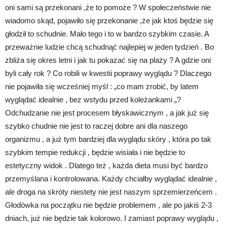
oni sami są przekonani ,że to pomoże ? W społeczeństwie nie
wiadomo skąd, pojawiło się przekonanie ,że jak ktoś będzie się
głodził to schudnie. Mało tego i to w bardzo szybkim czasie. A
przeważnie ludzie chcą schudnąć najlepiej w jeden tydzień . Bo
zbliża się okres letni i jak tu pokazać się na plaży ? A gdzie oni
byli cały rok ? Co robili w kwestii poprawy wyglądu ? Dlaczego
nie pojawiła się wcześniej myśl : „co mam zrobić, by latem
wyglądać idealnie , bez wstydu przed koleżankami „?
Odchudzanie nie jest procesem błyskawicznym , a jak już się
szybko chudnie nie jest to raczej dobre ani dla naszego
organizmu , a już tym bardziej dla wyglądu skóry , która po tak
szybkim tempie redukcji , będzie wisiała i nie będzie to
estetyczny widok . Dlatego też , każda dieta musi być bardzo
przemyślana i kontrolowana. Każdy chciałby wyglądać idealnie ,
ale droga na skróty niestety nie jest naszym sprzemierzeńcem .
Głodówka na początku nie będzie problemem , ale po jakiś 2-3
dniach, już nie będzie tak kolorowo. I zamiast poprawy wyglądu ,