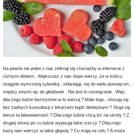
Na pewno nie jeden z nas zetknął się chociażby w internecie z
różnymi dietami . Większość z nas ślepo wierzy ,że w końcu
osiągnie wymrzoną sylwetkę , skłaniając się do wielu poświęceń ,
między innymi np. do głodówek . Nie jest to rozwiązanie . Więc
dlaczego ludzie bezmyślnie w to wierzą ? Mało tego , stosują się
bez żadnych konsultacji z lekarzami bądź dietetykami ? Skąd się
bierze ta łatwowierność ? Dlaczego ludzie chcą iść na skróty ? Z
drugiej strony po co ludzie wypisują takie rzeczy ? Dlaczego
każą nam wierzyć w takie głupoty ? Co mają na celu ? A może