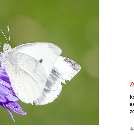
Z
Ko
e
z
Ja