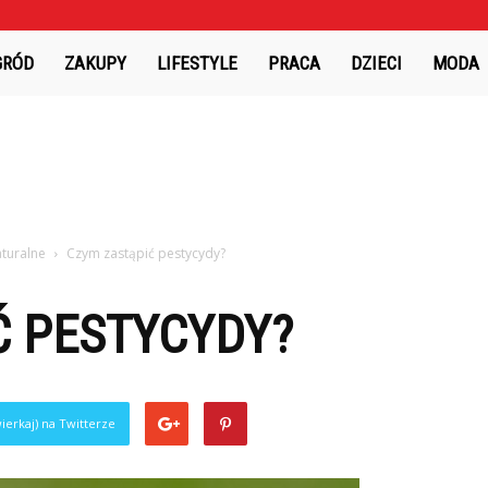
GRÓD
ZAKUPY
LIFESTYLE
PRACA
DZIECI
MODA
aturalne
Czym zastąpić pestycydy?
Ć PESTYCYDY?
ierkaj) na Twitterze