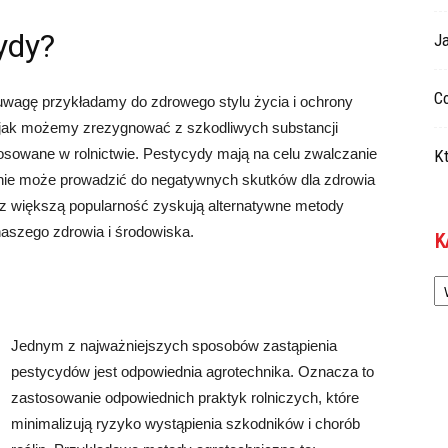
ydy?
Ja
Co
uwagę przykładamy do zdrowego stylu życia i ochrony
 jak możemy zrezygnować z szkodliwych substancji
tosowane w rolnictwie. Pestycydy mają na celu zwalczanie
Kt
wanie może prowadzić do negatywnych skutków dla zdrowia
az większą popularność zyskują alternatywne metody
 naszego zdrowia i środowiska.
K
Ka
Jednym z najważniejszych sposobów zastąpienia
pestycydów jest odpowiednia agrotechnika. Oznacza to
zastosowanie odpowiednich praktyk rolniczych, które
minimalizują ryzyko wystąpienia szkodników i chorób