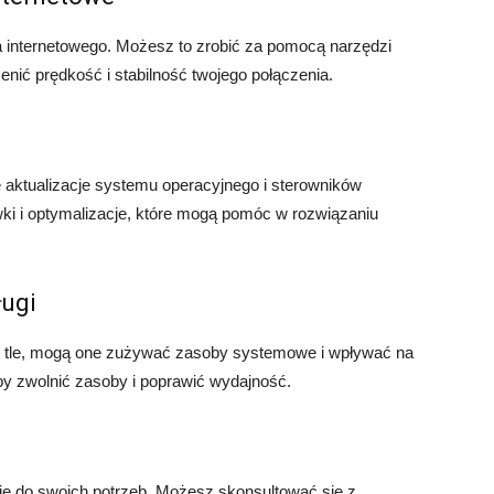
 internetowego. Możesz to zrobić za pomocą narzędzi
cenić prędkość i stabilność twojego połączenia.
 aktualizacje systemu operacyjnego i sterowników
wki i optymalizacje, które mogą pomóc w rozwiązaniu
ługi
ch w tle, mogą one zużywać zasoby systemowe i wpływać na
aby zwolnić zasoby i poprawić wydajność.
 je do swoich potrzeb. Możesz skonsultować się z