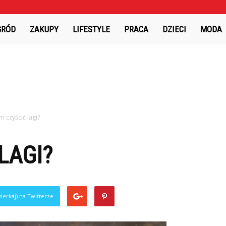
GRÓD
ZAKUPY
LIFESTYLE
PRACA
DZIECI
MODA
m czyścić lagi?
LAGI?
ierkaj) na Twitterze