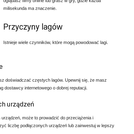
oglądasz filmy online lub grasz w gry, gdzie każda
milisekunda ma znaczenie.
Przyczyny lagów
Istnieje wiele czynników, które mogą powodować lagi.
e
esz doświadczać częstych lagów. Upewnij się, że masz
ług dostawcy internetowego o dobrej reputacji.
ych urządzeń
ch urządzeń, może to prowadzić do przeciążenia i
czyć liczbę podłączonych urządzeń lub zainwestuj w lepszy