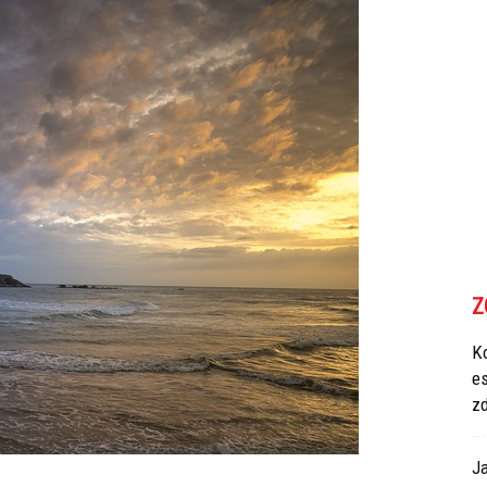
Z
Ko
e
z
Ja