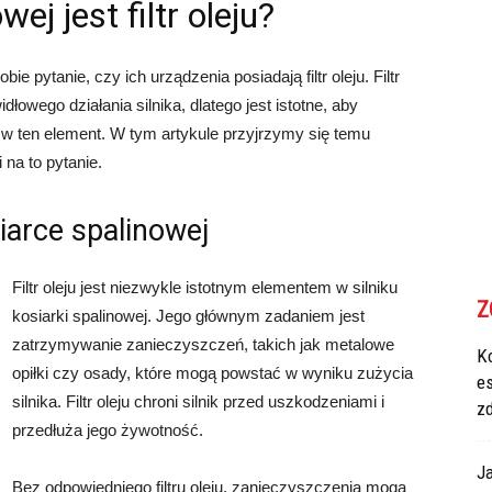
ej jest filtr oleju?
ie pytanie, czy ich urządzenia posiadają filtr oleju. Filtr
łowego działania silnika, dlatego jest istotne, aby
w ten element. W tym artykule przyjrzymy się temu
 na to pytanie.
siarce spalinowej
Filtr oleju jest niezwykle istotnym elementem w silniku
Z
kosiarki spalinowej. Jego głównym zadaniem jest
zatrzymywanie zanieczyszczeń, takich jak metalowe
Ko
opiłki czy osady, które mogą powstać w wyniku zużycia
e
silnika. Filtr oleju chroni silnik przed uszkodzeniami i
z
przedłuża jego żywotność.
Ja
Bez odpowiedniego filtru oleju, zanieczyszczenia mogą