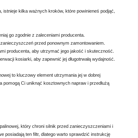
ju, istnieje kilka ważnych kroków, które powinieneś podjąć,
ieniaj go zgodnie z zaleceniami producenta.
wiony zanieczyszczeń przed ponownym zamontowaniem.
iami producenta, aby utrzymać jego jakość i skuteczność.
rwacji kosiarki, aby zapewnić jej długotrwałą wydajność.
linowej to kluczowy element utrzymania jej w dobrej
tra pomogą Ci uniknąć kosztownych napraw i przedłużą
alinowej, który chroni silnik przed zanieczyszczeniami i
 posiadają ten filtr, dlatego warto sprawdzić instrukcję