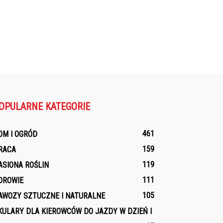
OPULARNE KATEGORIE
461
OM I OGRÓD
159
RACA
119
ASIONA ROŚLIN
111
DROWIE
105
AWOZY SZTUCZNE I NATURALNE
KULARY DLA KIEROWCÓW DO JAZDY W DZIEŃ I