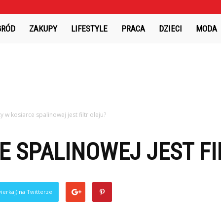
GRÓD
ZAKUPY
LIFESTYLE
PRACA
DZIECI
MODA
y w kosiarce spalinowej jest filtr oleju?
E SPALINOWEJ JEST FI
ierkaj) na Twitterze