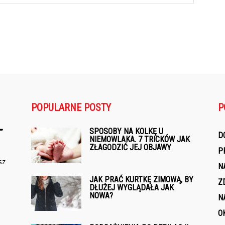
POPULARNE POSTY
P
SPOSOBY NA KOLKĘ U
D
NIEMOWLAKA. 7 TRICKÓW JAK
ZŁAGODZIĆ JEJ OBJAWY
P
sz
N
JAK PRAĆ KURTKĘ ZIMOWĄ, BY
Z
DŁUŻEJ WYGLĄDAŁA JAK
NOWA?
N
O