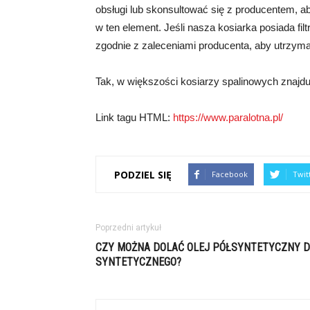
obsługi lub skonsultować się z producentem, a
w ten element. Jeśli nasza kosiarka posiada filt
zgodnie z zaleceniami producenta, aby utrzym
Tak, w większości kosiarzy spalinowych znajduje 
Link tagu HTML:
https://www.paralotna.pl/
PODZIEL SIĘ
Facebook
Twit
Poprzedni artykuł
CZY MOŻNA DOLAĆ OLEJ PÓŁSYNTETYCZNY 
SYNTETYCZNEGO?