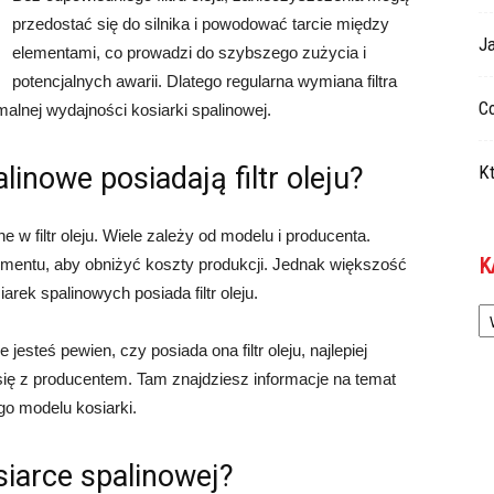
przedostać się do silnika i powodować tarcie między
Ja
elementami, co prowadzi do szybszego zużycia i
potencjalnych awarii. Dlatego regularna wymiana filtra
Co
malnej wydajności kosiarki spalinowej.
linowe posiadają filtr oleju?
Kt
w filtr oleju. Wiele zależy od modelu i producenta.
K
ementu, aby obniżyć koszty produkcji. Jednak większość
ek spalinowych posiada filtr oleju.
Ka
e jesteś pewien, czy posiada ona filtr oleju, najlepiej
 się z producentem. Tam znajdziesz informacje na temat
go modelu kosiarki.
osiarce spalinowej?