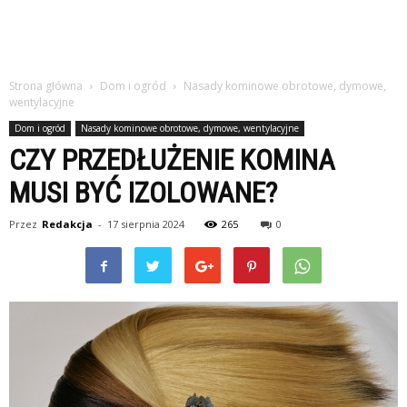
Strona główna
Dom i ogród
Nasady kominowe obrotowe, dymowe,
wentylacyjne
Dom i ogród
Nasady kominowe obrotowe, dymowe, wentylacyjne
CZY PRZEDŁUŻENIE KOMINA
MUSI BYĆ IZOLOWANE?
Przez
Redakcja
-
17 sierpnia 2024
265
0