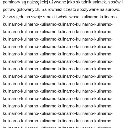
pomidory są najczęściej używane jako składnik sałatek, sosów i
potraw gotowanych. Są również często spożywane na surowo.
Ze względu na swoje smaki i właściwości kulinarno-kulinarno-
kulinarno-kulinarno-kulinarno-kulinarno-kulinarno-kulinarno-
kulinarno-kulinarno-kulinarno-kulinarno-kulinarno-kulinarno-
kulinarno-kulinarno-kulinarno-kulinarno-kulinarno-kulinarno-
kulinarno-kulinarno-kulinarno-kulinarno-kulinarno-kulinarno-
kulinarno-kulinarno-kulinarno-kulinarno-kulinarno-kulinarno-
kulinarno-kulinarno-kulinarno-kulinarno-kulinarno-kulinarno-
kulinarno-kulinarno-kulinarno-kulinarno-kulinarno-kulinarno-
kulinarno-kulinarno-kulinarno-kulinarno-kulinarno-kulinarno-
kulinarno-kulinarno-kulinarno-kulinarno-kulinarno-kulinarno-
kulinarno-kulinarno-kulinarno-kulinarno-kulinarno-kulinarno-
kulinarno-kulinarno-kulinarno-kulinarno-kulinarno-kulinarno-
kulinarno-kulinarno-kulinarno-kulinarno-kulinarno-kulinarno-
kulinarno-kulinarno-kulinarno-kulinarno-kulinarno-kulinarno-
kulinarno-kulinarno-kulinarno-kulinarno-kulinarno-kulinarno-