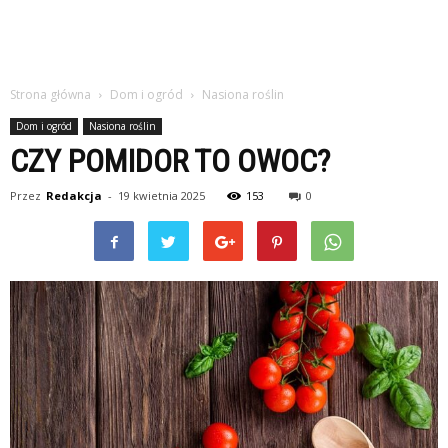
Strona główna
Dom i ogród
Nasiona roślin
Dom i ogród
Nasiona roślin
CZY POMIDOR TO OWOC?
Przez
Redakcja
-
19 kwietnia 2025
153
0