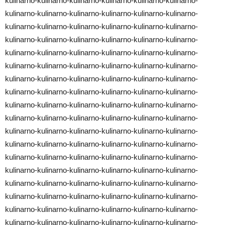
kulinarno-kulinarno-kulinarno-kulinarno-kulinarno-kulinarno-
kulinarno-kulinarno-kulinarno-kulinarno-kulinarno-kulinarno-
kulinarno-kulinarno-kulinarno-kulinarno-kulinarno-kulinarno-
kulinarno-kulinarno-kulinarno-kulinarno-kulinarno-kulinarno-
kulinarno-kulinarno-kulinarno-kulinarno-kulinarno-kulinarno-
kulinarno-kulinarno-kulinarno-kulinarno-kulinarno-kulinarno-
kulinarno-kulinarno-kulinarno-kulinarno-kulinarno-kulinarno-
kulinarno-kulinarno-kulinarno-kulinarno-kulinarno-kulinarno-
kulinarno-kulinarno-kulinarno-kulinarno-kulinarno-kulinarno-
kulinarno-kulinarno-kulinarno-kulinarno-kulinarno-kulinarno-
kulinarno-kulinarno-kulinarno-kulinarno-kulinarno-kulinarno-
kulinarno-kulinarno-kulinarno-kulinarno-kulinarno-kulinarno-
kulinarno-kulinarno-kulinarno-kulinarno-kulinarno-kulinarno-
kulinarno-kulinarno-kulinarno-kulinarno-kulinarno-kulinarno-
kulinarno-kulinarno-kulinarno-kulinarno-kulinarno-kulinarno-
kulinarno-kulinarno-kulinarno-kulinarno-kulinarno-kulinarno-
kulinarno-kulinarno-kulinarno-kulinarno-kulinarno-kulinarno-
kulinarno-kulinarno-kulinarno-kulinarno-kulinarno-kulinarno-