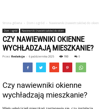
Strona główna
Dom i ogród
Nawiewniki (nawietrzaków) do okien
Dom i ogród
Nawiewniki (nawietrzaków) do okien
CZY NAWIEWNIKI OKIENNE
WYCHŁADZAJĄ MIESZKANIE?
Przez
Redakcja
-
6 października 2025
193
0
Czy nawiewniki okienne
wychładzają mieszkanie?
Wielu właścicieli mieszkań zastanawia się, czy instalacja