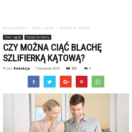
Strona główna
Dom i ogród
Nożyce do blachy
Dom i ogród
Nożyce do blachy
CZY MOŻNA CIĄĆ BLACHĘ
SZLIFIERKĄ KĄTOWĄ?
Przez
Redakcja
-
7 listopada 2024
202
0