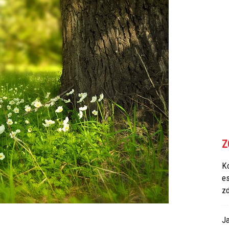
Z
Ko
e
z
Ja