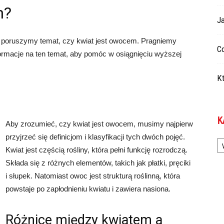
m?
Ja
poruszymy temat, czy kwiat jest owocem. Pragniemy
Co
ormacje na ten temat, aby pomóc w osiągnięciu wyższej
Kt
K
Aby zrozumieć, czy kwiat jest owocem, musimy najpierw
Ka
przyjrzeć się definicjom i klasyfikacji tych dwóch pojęć.
Kwiat jest częścią rośliny, która pełni funkcję rozrodczą.
Składa się z różnych elementów, takich jak płatki, pręciki
i słupek. Natomiast owoc jest strukturą roślinną, która
powstaje po zapłodnieniu kwiatu i zawiera nasiona.
Różnice między kwiatem a