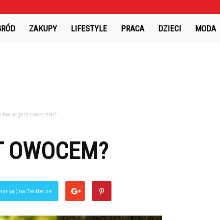
GRÓD
ZAKUPY
LIFESTYLE
PRACA
DZIECI
MODA
y kwiat jest owocem?
ST OWOCEM?
ierkaj) na Twitterze