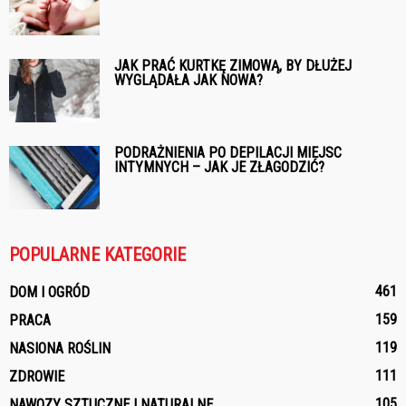
JAK PRAĆ KURTKĘ ZIMOWĄ, BY DŁUŻEJ
WYGLĄDAŁA JAK NOWA?
PODRAŻNIENIA PO DEPILACJI MIEJSC
INTYMNYCH – JAK JE ZŁAGODZIĆ?
POPULARNE KATEGORIE
461
DOM I OGRÓD
159
PRACA
119
NASIONA ROŚLIN
111
ZDROWIE
105
NAWOZY SZTUCZNE I NATURALNE