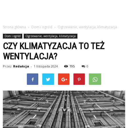
Strona główna
Dom i ogród
Ogrzewanie, wentylacja, klimatyzacja
Dom i ogród
Ogrzewanie, wentylacja, klimatyzacja
CZY KLIMATYZACJA TO TEŻ
WENTYLACJA?
Przez
Redakcja
-
1 listopada 2024
195
0