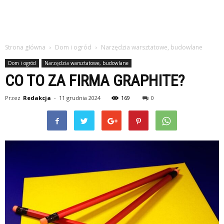
Strona główna
Dom i ogród
Narzędzia warsztatowe, budowlane
Dom i ogród
Narzędzia warsztatowe, budowlane
CO TO ZA FIRMA GRAPHITE?
Przez
Redakcja
-
11 grudnia 2024
169
0