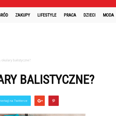
GRÓD
ZAKUPY
LIFESTYLE
PRACA
DZIECI
MODA
 okulary balistyczne?
ARY BALISTYCZNE?
ierkaj) na Twitterze