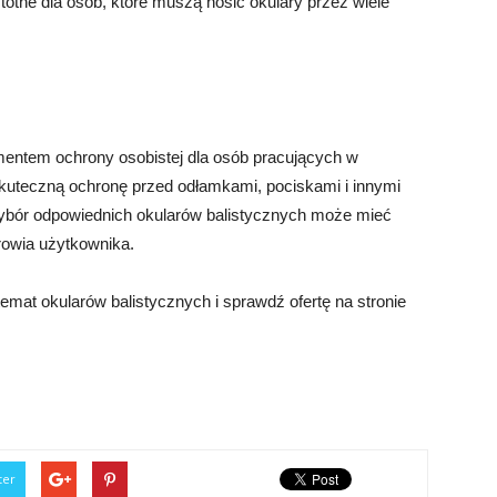
totne dla osób, które muszą nosić okulary przez wiele
entem ochrony osobistej dla osób pracujących w
kuteczną ochronę przed odłamkami, pociskami i innymi
bór odpowiednich okularów balistycznych może mieć
rowia użytkownika.
emat okularów balistycznych i sprawdź ofertę na stronie
ter