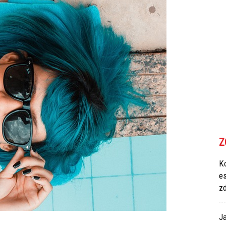
Z
Ko
e
z
Ja