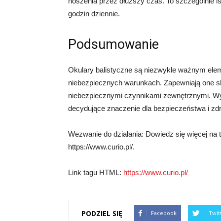
noszenia przez dłuższy czas. To szczególnie is
godzin dziennie.
Podsumowanie
Okulary balistyczne są niezwykle ważnym elem
niebezpiecznych warunkach. Zapewniają one s
niebezpiecznymi czynnikami zewnętrznymi. Wy
decydujące znaczenie dla bezpieczeństwa i zd
Wezwanie do działania: Dowiedz się więcej na t
https://www.curio.pl/.
Link tagu HTML:
https://www.curio.pl/
PODZIEL SIĘ
Facebook
Twit