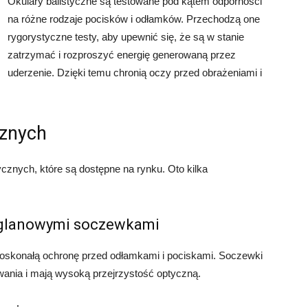
Okulary balistyczne są testowane pod kątem odporności
na różne rodzaje pocisków i odłamków. Przechodzą one
rygorystyczne testy, aby upewnić się, że są w stanie
zatrzymać i rozproszyć energię generowaną przez
uderzenie. Dzięki temu chronią oczy przed obrażeniami i
cznych
ycznych, które są dostępne na rynku. Oto kilka
węglanowymi soczewkami
 doskonałą ochronę przed odłamkami i pociskami. Soczewki
ania i mają wysoką przejrzystość optyczną.