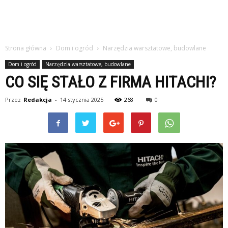
Strona główna
Dom i ogród
Narzędzia warsztatowe, budowlane
Dom i ogród
Narzędzia warsztatowe, budowlane
CO SIĘ STAŁO Z FIRMA HITACHI?
Przez
Redakcja
-
14 stycznia 2025
268
0