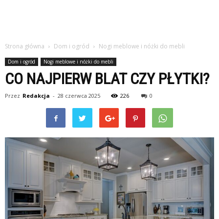
Strona główna
Dom i ogród
Nogi meblowe i nóżki do mebli
Dom i ogród
Nogi meblowe i nóżki do mebli
CO NAJPIERW BLAT CZY PŁYTKI?
Przez
Redakcja
-
28 czerwca 2025
226
0