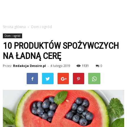
Strona główna
Dom i ogród
Dom i ogród
10 PRODUKTÓW SPOŻYWCZYCH
NA ŁADNĄ CERĘ
Przez
Redakcja Dessire.pl
-
4 lutego 2019
1131
0