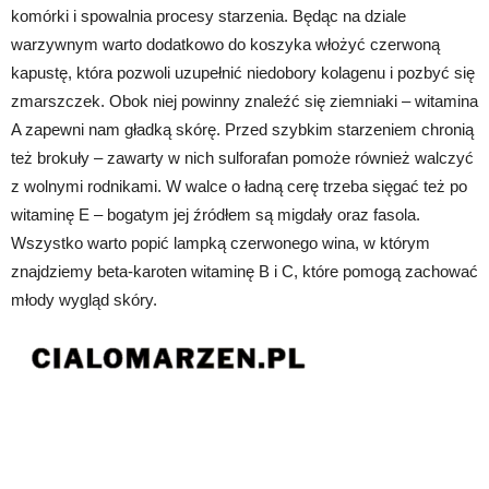
komórki i spowalnia procesy starzenia. Będąc na dziale
warzywnym warto dodatkowo do koszyka włożyć czerwoną
kapustę, która pozwoli uzupełnić niedobory kolagenu i pozbyć się
zmarszczek. Obok niej powinny znaleźć się ziemniaki – witamina
A zapewni nam gładką skórę. Przed szybkim starzeniem chronią
też brokuły – zawarty w nich sulforafan pomoże również walczyć
z wolnymi rodnikami. W walce o ładną cerę trzeba sięgać też po
witaminę E – bogatym jej źródłem są migdały oraz fasola.
Wszystko warto popić lampką czerwonego wina, w którym
znajdziemy beta-karoten witaminę B i C, które pomogą zachować
młody wygląd skóry.